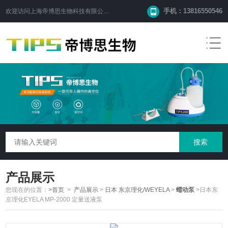
手机：13816550546
欢迎访问
上海帝博思生物科技有限公司
网站！
产品展示
您现在的位置：
>首页
>
产品展示
>
日本 东京理化/WEYELA
>
蠕动泵
>日本东
京理化EYELA MP-2000 定量送液泵