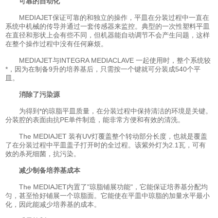
可靠的自动化
MEDIAJET保证可靠的和独立的操作，平皿在分装过程中一直在
系统中机械的传导并通过一套传感器来监控。典型的一次性塑料平皿
在直径和形状上会有些不同，但机器能自动调节不会产生问题，这样
在整个操作过程中没有任何麻烦。
MEDIAJET与INTEGRA MEDIACLAVE 一起使用时，整个系统较
*，因为在制备9升的培养基后，只需按一个键就可分装成540个平
皿。
消除了污染源
为得到*的琼脂平皿质量，在分装过程中保持清洁的环境是关键。
分装腔的表面由抗PE单件制造，能非常方便和有效的清洗。
The MEDIAJET 装有UV灯覆盖整个转动部分长度，也就是覆盖
了在分装过程中平皿盖子打开时的全过程。该紫外灯为2.1瓦，可有
效的杀死细菌，抗污染。
减少制备培养基成本
The MEDIAJET内置了"琼脂铺展功能"，它能保证培养基分配均
匀，甚至恰好铺展一个琼脂面。它能使在平皿中琼脂的加量水平最小
化，因此能减少培养基的成本。