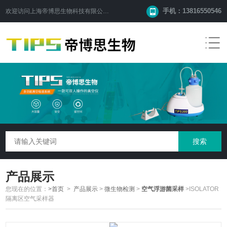
手机：13816550546
欢迎访问
上海帝博思生物科技有限公司
网站！
产品展示
您现在的位置：
>首页
>
产品展示
>
微生物检测
>
空气浮游菌采样
>ISOLATOR
隔离区空气采样器