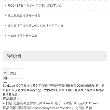
ROCKER真空泵的使用需要注意以下几点
耐二氧化碳摇床安全设置
真空吸液手操作器VACUBOY适合的用户群
电动移液器创新点分享
详细介绍
产
进口
地
类
BugLab的OD值扫描仪避免了频繁打开培养容器测量样品OD值的繁琐过程，直
别
接将扫描仪对准培养容器外壁，六秒钟即可测量OD值，也避免了梯度稀释样品
和浪费样品。
产品特点：
扫描仪直接测量并输出0.05—10克/升（对应OD
约0.01—30，
●
600
样品为酿酒酵母菌
Saccharomyces cerevisiae
）之间的数值；