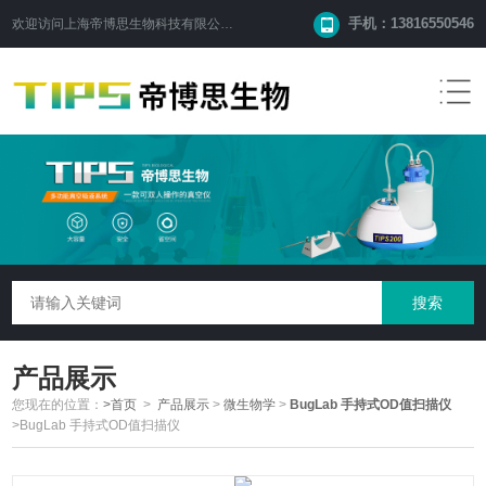
手机：13816550546
欢迎访问
上海帝博思生物科技有限公司
网站！
产品展示
您现在的位置：
>首页
>
产品展示
>
微生物学
>
BugLab 手持式OD值扫描仪
>BugLab 手持式OD值扫描仪