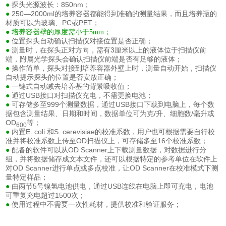
探头光源波长：850nm；
●
250—2000ml的培养容器都能得到准确的测量结果，而且培养瓶的
●
材质可以为玻璃、PC或PET；
● 培养容器壁的厚度需小于5mm；
位置探头自动确认扫描仪对接位置是否正确；
●
测量时，在探头正对方向，需有3厘米以上的液体位于扫描仪前
●
端，附属光学探头会确认扫描仪前端是否有足够的液体；
操作简单，探头对接到培养容器外壁上时，测量自动开始，扫描仪
●
自动提示探头的位置是否安放正确；
一键式自动减去培养基的背景吸收值；
●
通过USB接口对扫描仪充电，不需更换电池；
●
可存储多至999个测量数据，通过USB接口下载到电脑上，每个数
●
据包含测量结果、日期和时间，数据单位可为克/升、细胞数/毫升或
OD
等；
600
内置
E. coli
和
S. cerevisiae
的校准系数，用户也可根据需要自行校
●
准并将校准系数上传至OD扫描仪上，可存储多至16个校准系数；
配备的软件可以从OD Scanner上下载测量数据，对数据进行分
●
组，并将数据储存成文本文件，还可以根据特定的参考单位在软件上
对OD Scanner进行单点或多点校准，让OD Scanner在校准模式下测
量特定样品；
由两节5号镍氢电池供电，通过USB连线在电脑上即可充电，电池
●
可重复充电超过1500次；
使用过程中不需要一次性耗材，提供校准和验证服务；
●