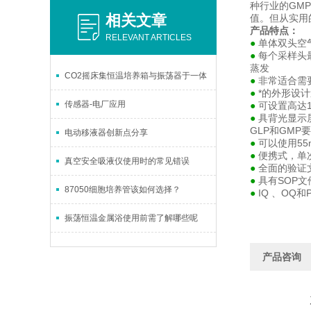
种行业的GM
相关文章
值。但从实用
产品特点：
RELEVANT ARTICLES
单体双头空
●
每个采样头最
●
蒸发
CO2摇床集恒温培养箱与振荡器于一体
非常适合需
●
*的外形设
●
传感器-电厂应用
可设置高达
●
具背光显示
●
GLP和GMP
电动移液器创新点分享
可以使用55
●
便携式，单
●
真空安全吸液仪使用时的常见错误
全面的验证
●
具有SOP
●
87050细胞培养管该如何选择？
IQ 、OQ
●
振荡恒温金属浴使用前需了解哪些呢
产品咨询