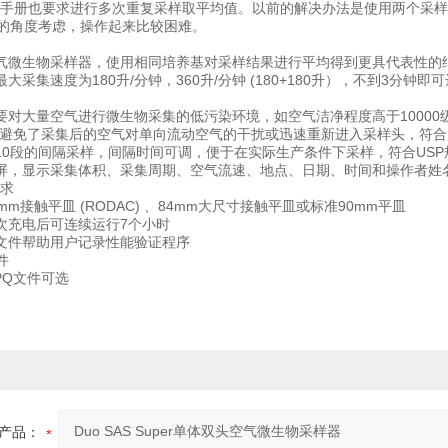
P手册也要求进行多次重复采样取平均值。以前的解决办法是使用两个采
的角度考虑，操作起来比较困难。
气微生物采样器，使用相同培养基对采样结果进行平均得到更具代表性的
大采集速度为180升/分钟，360升/分钟 (180+180升），不到3分钟
要对大量空气进行微生物采集的低污染环境，如空气洁净程度高于1000
计避免了采集后的空气对单向流动空气的干扰或迅速重新进入采样头，符合I
10段的间隔采样，间隔时间可调，便于在实际生产条件下采样，符合US
屏，显示采集体积、采集周期、空气流速、地点、日期、时间和操作者姓
要求
mm接触平皿 (RODAC) 、84mm大尺寸接触平皿或标准90mm平皿
次充电后可连续运行7个小时
文件帮助用户记录性能验证程序
文件
和PQ文件可选
产品：