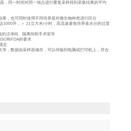
样器，同一时间对同一地点进行重复采样得到采集结果的平均
结果，也可同时使用不同培养基对微生物种类进行区分
即可达1000升，＞ 21立方米/小时，高流速避免培养基水分的过度
0级的洁净间、隔离间和手术室等
SO和FDA的要求
P规定
名等，数据由采样器储存，可以传输到电脑或打印机上，符合