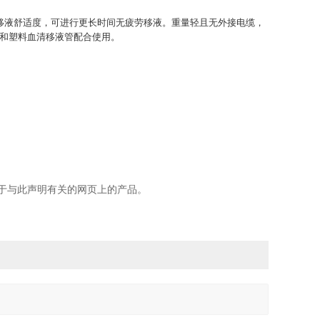
性能及大的移液舒适度，可进行更长时间无疲劳移液。重量轻且无外接电缆，
璃和塑料血清移液管配合使用。
于与此声明有关的网页上的产品。