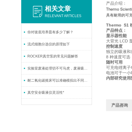
产品介绍：
相关文章
Thermo 
具有耐用的可充
RELEVANT ARTICLES
Thermo S1
产品特点：
你对玻底培养皿有多少了解？
显示器性能
大背光 LC
流式细胞分选仪的原理如下
控制速度
独立的吸液和
ROCKER真空泵的常见问题解答
8 种速度可选，
随时可用
可充电锂离子
实验室废液处理切不可马虎，废液吸取装置来帮忙
电池可于一小时
内部研究使用
耐二氧化碳摇床可以准确模拟出不同环境气候条件
真空安全吸液仪灵活性*
产品咨询