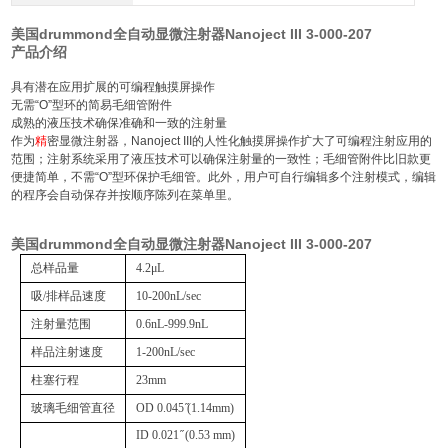
美国drummond全自动显微注射器Nanoject III 3-000-207
产品介绍
具有潜在应用扩展的可编程触摸屏操作
无需“O”型环的简易毛细管附件
成熟的液压技术确保准确和一致的注射量
作为
精
密显微注射器，Nanoject III的人性化触摸屏操作扩大了可编程注射应用的
范围；注射系统采用了液压技术可以确保注射量的一致性；毛细管附件比旧款更
便捷简单，不需“O”型环保护毛细管。此外，用户可自行编辑多个注射模式，编辑
的程序会自动保存并按顺序陈列在菜单里。
美国drummond全自动显微注射器Nanoject III 3-000-207
总样品量
4.2μL
吸/排样品速度
10-200nL/sec
注射量范围
0.6nL-999.9nL
样品注射速度
1-200nL/sec
柱塞行程
23mm
玻璃毛细管直径
OD 0.045 ̋(1.14mm)
ID 0.021 ̋ (0.53 mm)