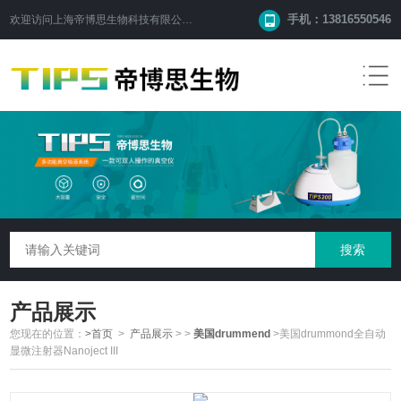
手机：13816550546
欢迎访问
上海帝博思生物科技有限公司
网站！
产品展示
您现在的位置：
>首页
>
产品展示
>
>
美国drummend
>美国drummond全自动
显微注射器Nanoject III