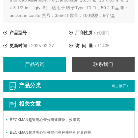
x 3-1/2 in （qty. 6）,适用于转子Type 70 Ti，50.2 Ti品牌：
beckman coulter货号：355618数量：100规格：6个/盒
产品型号：
厂商性质：
代理商
更新时间：
2025-02-27
访 问 量：
11435
产品咨询
联系我们
产品分类
点击展开+
相关文章
BECKMAN超速离心管分离速度快、效率高
BECKMAN超速离心管可提供多种规格和容量选择