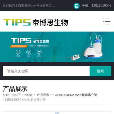
手机：13816550546
欢迎访问
上海帝博思生物科技有限公司
网站！
产品展示
您现在的位置：
>首页
>
产品展示
>
>
355618BECKMAN超速离心管
>355618BECKMAN超速离心管