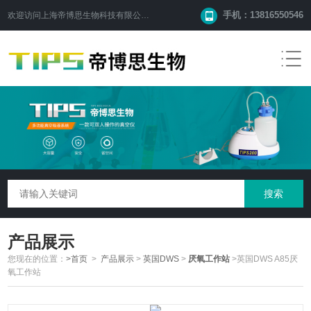
手机：13816550546
欢迎访问
上海帝博思生物科技有限公司
网站！
产品展示
您现在的位置：
>首页
>
产品展示
>
英国DWS
>
厌氧工作站
>英国DWS A85厌
氧工作站