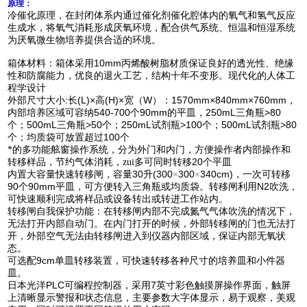
原理：
冷催化原理，在封闭体系内通过催化剂催化腔体内的氧气和氢气反应
生成水，将氧气消耗形成厌氧环境，配合供气系统、恒温和恒湿系统
为厌氧微生物培养提供合适的环境。
10mm
箱体材料：箱体采用
丙烯酸树脂材质保证良好的透光性、绝缘
性和防腐能力，优良的退火工艺，结构十年不变形。现代化的人体工
程学设计
:
(L)×
(H)×
W
1570mm×840mm×760mm
外部尺寸大小
长
高
宽（
）：
，
540-700
90mm
250mL
>80
内部培养区域
可容纳
个
的平皿，
三角瓶
500mL
>50
250mL
>100
500mL
>80
个；
三角瓶
个；
试剂瓶
个；
试剂瓶
100
个；均质袋可放置超过
个
*的多功能舷窗操作系统，分为外门和内门，方便操作者内部操作和
20
转移样品，节约气体消耗，zui多可同时转移
个平皿
30
(300
300
340cm)
内置大容量快速转移闸，容量
升
×
×
，
一次可转移
90
90mm
N2
个
平皿，可方便转入三角瓶或均质袋。
转移闸利用
吹洗，
可快速顺利完成将样品或设备转出或转进工作站内。
转移闸自我保护功能：在转移闸内部不完成氮气气体吹洗的情况下，
无法打开内部自动门。在内门打开的时候，外部转移闸的门也无法打
开，外部空气无法由转移闸进入到仪器内部区域，保证内部无氧状
态。
9cm
可选配
单皿转移装置，可快速转移各种尺寸的培养皿和小件器
皿。
PLC
7
日本
光洋
可编程控制器，
采用
英寸彩色触摸屏操作界面，触屏
上清晰显示警报和状态信息，
主要参数大字体显示，易于观察，美观