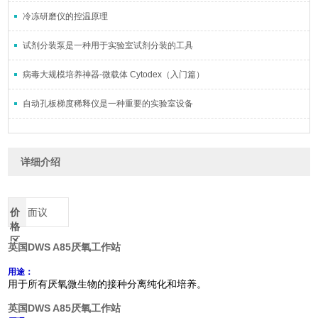
冷冻研磨仪的控温原理
试剂分装泵是一种用于实验室试剂分装的工具
病毒大规模培养神器-微载体 Cytodex（入门篇）
自动孔板梯度稀释仪是一种重要的实验室设备
详细介绍
价
面议
格
区
英国DWS A85厌氧工作站
间
用途：
用于所有厌氧微生物的接种分离纯化和培养。
英国DWS A85厌氧工作站