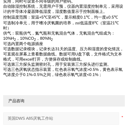
实用，同时可设置不同等级的用户密码。
自动除湿控制系统，无需用户干预，仪器内置湿度控制单元，
采用设
计的半导体冷凝器降低湿度
，湿度数值显示于控制面板上。
+5
℃
45
℃
0.1
℃
±0.5
℃
控制温度范围：
室温
至
，显示精度
，均一度
8
℃
21
℃
可选制冷单元，用于嗜冷厌氧菌的培养，zui低温度
（室温
时）
供气：双瓶供气，氮气瓶和无氧混合气体，无氧混合气组成为：
10%H
10%CO
80%N
，
，
2
2
2
可选内置两个电源插座
31
可选数据记录模块，记录长达
天的温度、压力和湿度的变化情况，
U
可直观在屏幕上查看数据曲线。数据可用
盘下载，文件格式为文本
excel
格式，可用
打开，方便保存或绘制曲线。
可选第三方探头监测密封孔，用于安装第三方探头进行监测。
>0.5%
可
选三色厌氧状态指示装置，红色表示氧气浓度
，黄色表示氧
0.1%-0.5%
<0.1%
气浓度介于
之间，绿色表示氧气浓度
；
产品咨询