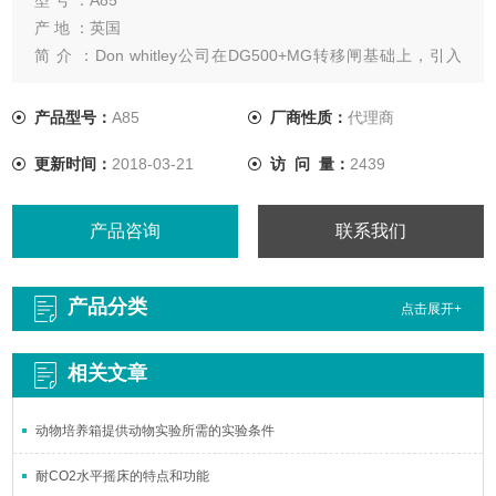
产 地 ：英国
简 介 ：Don whitley公司在DG500+MG转移闸基础上，引入
A35触摸屏控制的概念，推出全新产品A85厌氧工作站。A85厌
氧工作站适用于培养量较大的场合。
产品型号：
A85
厂商性质：
代理商
更新时间：
2018-03-21
访 问 量：
2439
产品咨询
联系我们
产品分类
点击展开+
相关文章
动物培养箱提供动物实验所需的实验条件
耐CO2水平摇床的特点和功能