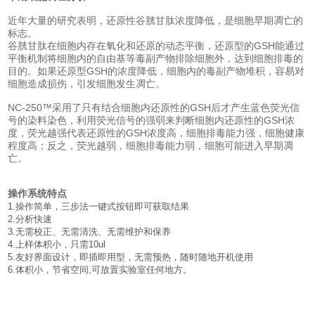
近年大量的研究表明，还原性谷胱甘肽浓度降低，是细胞早期凋亡的
标志。
谷胱甘肽在细胞内存在氧化和还原的动态平衡，还原型的GSH能通过
平衡机制将细胞内的自由基等毒副产物排除细胞外，达到细胞排毒的
目的。如果还原型GSH的浓度降低，细胞内的毒副产物堆积，容易对
细胞造成损伤，引发细胞发生凋亡。
NC-250™采用了只有结合细胞内还原性的GSH后才产生蓝色荧光信
号的染料染色，利用荧光信号的强弱来判断细胞内还原性的GSH浓
度，荧光越强代表还原性的GSH浓度高，细胞排毒能力强，细胞健康
程度高；反之，荧光越弱，细胞排毒能力弱，细胞可能进入早期凋
亡。
操作系统特点
1.操作简单，三步法一键式按钮即可获取结果
2.分析快速
3.无需校正、无需清洗、无需维护和保养
4.上样体积小，只需10ul
5.友好界面设计，即插即用型，无需预热，随时随地开机使用
6.体积小，节省空间,可放置实验室任何地方。