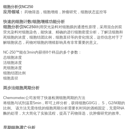
细胞分析仪NC250
应用领域：
药物筛选，细胞增殖，肿瘤研究，细胞状态监控等
快速的细胞计数
/
细胞增殖功能分析
细胞分析仪NC250
利用荧光染料对细胞膜的通透性原理，采用混合的双
荧光染料对细胞染色，能快速、精确的进行细胞密度分析，了解活细胞和
死细胞的浓度，细胞结团比例，细胞直径等的变化情况，这些信息对于了
解细胞状态，药物对细胞的增殖影响具有非常重要的意义。
NC-250™能在3min内获得8个样品的多个参数：
总细胞浓度
活细胞浓度
死细胞浓度
细胞结团比例
细胞直径
两步法细胞周期分析
Chemometec公司发明了快速检测细胞周期的方法
将细胞与试剂温育5min，即可上样分析，获得细胞G0/G1， S，G2/M期的
比例。 该方法无需传统的细胞周期分析需要长时间的酒精固定，无需RNA
酶的处理，大大简化了实验流程，提高了药物筛选，抗肿瘤研究的效率。
早期细胞凋亡分析