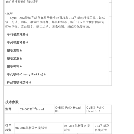
好的移液精确性和稳定性
•应用
CyBi-FeliX能够完成所有基于标准96孔板和384孔板的移液工作，如移
液、分液、稀释、单道梯度稀释、单孔取样等，能广泛应用于化合物筛选、
药物研发、蛋白组学、基因组学、细胞检测、核酸纯化等方面。
单行梯度稀释
ü
单列梯度稀释
ü
整板复制
ü
整板加液
ü
整板稀释
ü
单孔取样(Cherry Picking)
ü
样品管取样加样
ü
•技术参数
CyBi®-FeliX Head
CyBi®-FeliX
TM
型号
CHOICE
Head
96
Head 384
适用
96. 384孔板及各类
384孔板及
96. 384孔板及各类试管
板型
试管
各类试管