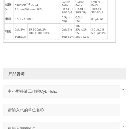
CyBi®-
CyBi®-
CyBi®-
TM
移液
CHOICE
Head
FeliX
FeliX
FeliX
Head R
Head R
Head R
头
4.5mm间距9mm间距
96/60μl
96/250μl
384/60μl
0.5μl -
0.5μl-
量程
0.5μl - 1000μl
0.5μl - 60μl
60μl
250μl
3-
3-
10-
5μl≤2%
25-100μl≤2%
5μl≤2%
25μl≤2%
3-5μl≤2%
精度
5-
100-1000μl≤1%
5-
25-
5-60μl≤1%
50μl≤1%
60μl≤1%
250μl≤1%
产品咨询