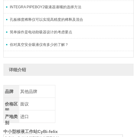
INTEGRA PIPEBOY2吸液器液嘴的选择方法
孔板梯度稀释仪可以实现高精度的稀释及混合
简单操作是电动助吸器设计的考虑要点
你对真空安全吸液仪有多少的了解？
详细介绍
品牌
其他品牌
价格区
面议
间
产地类
进口
别
中小型移液工作站CyBi-felix