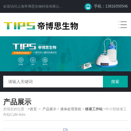
手机：13816550546
欢迎访问
上海帝博思生物科技有限公司
网站！
产品展示
您现在的位置：
>首页
>
产品展示
>
液体处理系统
>
移液工作站
>中小型移液工
作站CyBi-felix