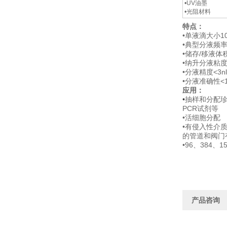
•UV油墨
•光阻材料
特点：
•单液滴大小1
•典型分液频率
•储存/移液体积
•纳升分液粘度范
•分液精度<3nl
•分液准确性<
应用：
•
抽样和分配
PCR试剂等
•活细胞分配
•有侵入性介
的管道和阀门
•96、384、
产品咨询