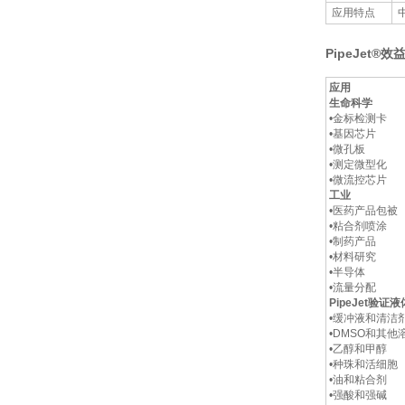
应用特点
PipeJet®效
应用
生命科学
•金标检测卡
•基因芯片
•微孔板
•测定微型化
•微流控芯片
工业
•医药产品包被
•粘合剂喷涂
•制药产品
•材料研究
•半导体
•流量分配
PipeJet
验证液
•缓冲液和清洁
•DMSO和其他
•乙醇和甲醇
•种珠和活细胞
•油和粘合剂
•强酸和强碱