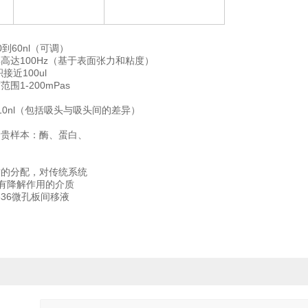
0到60nl（可调）
高达100Hz（基于表面张力和粘度）
接近100ul
围1-200mPas
10nl（包括吸头与吸头间的差异）
珍贵样本：酶、蛋白、
质的分配，对传统系统
有降解作用的介质
1536微孔板间移液