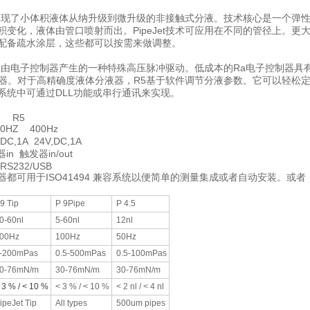
实现了小体积液体从纳升级到微升级的非接触式分液。技术核心是一个弹
积变化，液体由管口喷射而出。PipeJet技术可应用在不同的管径上。
配备疏水涂层，这些都可以按需来做调整。
分液器由电子控制器产生的一种特殊高压脉冲驱动。低成本的Ra电子控制器具有
分液器。对于高精确度液体分液器，R5基于软件调节分液参数。它可以轻
系统中可通过DLL功能或串行通讯来实现。
R5
HZ 400Hz
,1A 24V,DC,1A
 触发器in/out
2/USB
都可用于ISO41494 兼容系统以便简单的测量集成或者自动安装。或者，
9 Tip
P 9Pipe
P 4.5
0-60nl
5-60nl
12nl
00Hz
100Hz
50Hz
-200mPas
0.5-500mPas
0.5-100mPas
0-76mN/m
30-76mN/m
30-76mN/m
 3 % / < 10 %
< 3 % / < 10 %
< 2 nl / < 4 nl
ipeJet Tip
All types
500um pipes