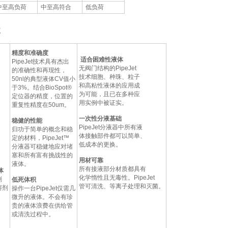
中至高负荷
中至高符合
低负荷
益
精度和准确度
适合困难性液体
PipeJet技术具有杰出
无阀门结构的PipeJet
的准确性和再现性，
技术细胞、种珠、粒子
50nl的典型液体CV值小
和高粘性液体的应用成
于3%。结合BioSpot®
为可能，且已在多种应
定位器的精度，位置的
用实例中被证实。
重复性精度在50um。
一次性分液基础
稳健的性能
PipeJet分液器中所有液
归功于简单的概念和稳
体接触部件都可以简单、
定的材料，PipeJet™
低成本的更换。
分液器可稳健地应对堵
塞和所有富有挑战性的
用材可靠
液体。
所有接液部分材质都具有
体
化学惰性且无毒性。PipeJet
剂
低死体积
管可清洗、等离子处理和灭菌。
溶剂
操作一台PipeJet仅需几
微升的液体。不会有珍
贵的液体浪费在供给管
或清洗过程中。