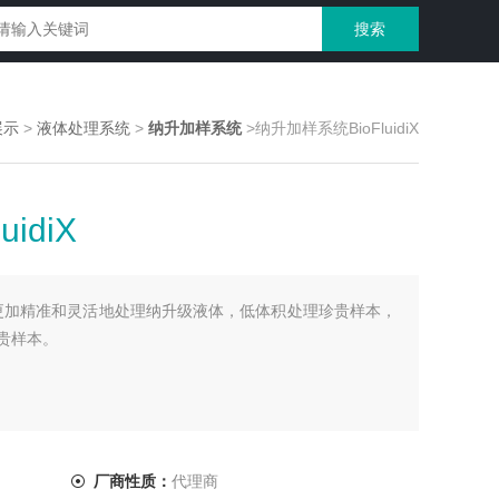
展示
>
液体处理系统
>
纳升加样系统
>纳升加样系统BioFluidiX
idiX
idiX更加精准和灵活地处理纳升级液体，低体积处理珍贵样本，
贵样本。
厂商性质：
代理商