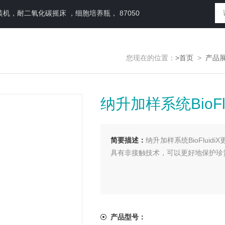
，耐二氧化碳摇床 ，细胞培养瓶， 87050
您现在的位置：
>首页
>
产品
纳升加样系统BioFlu
简要描述：
纳升加样系统BioFlu
具有非接触技术，可以更好地保护珍
产品型号：