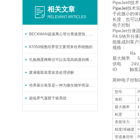
PipeJet®技术
相关文章
P
ipeJet
技术
于此微小的体
RELEVANT ARTICLES
长度，也可以
电子控制
PipeJet
BECKMAN超速离心管分离速度快、效率高
P4.5纳升
能集成到客户
87050细胞培养管主要用来培养细胞的
规格：
Ra 
最大频率 50
孔板梯度稀释仪可以实现高精度的稀释及混合
供电 24V,DC
IO 触发器in
废液吸取装置改造处理讲解
RS23
两种电子控制器
培养基分装泵是一种为微生物学而设计的多功能高精密液体分装系统
型号
P
超临界气凝胶干燥系统
体积
1
最大频率
1
粘度
1
表面张力
3
精度/准确度
<
管道兼容性
P