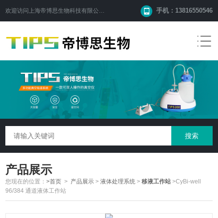
手机：13816550546
欢迎访问
上海帝博思生物科技有限公司
网站！
产品展示
您现在的位置：
>首页
>
产品展示
>
液体处理系统
>
移液工作站
>CyBi-well
96/384 通道液体工作站