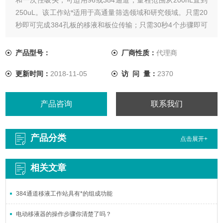
250uL。该工作站*适用于高通量筛选领域和研究领域。只需20
秒即可完成384孔板的移液和板位传输；只需30秒4个步骤即可
处理1536孔板。
产品型号：
厂商性质：
代理商
更新时间：
2018-11-05
访 问 量：
2370
产品咨询
联系我们
产品分类
点击展开+
相关文章
384通道移液工作站具有*的组成功能
电动移液器的操作步骤你清楚了吗？