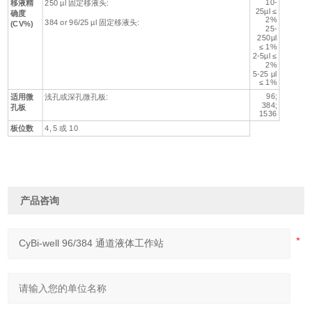
10-
移液精
250 µl 固定移液头:
25µl ≤
确度
2%
384 or 96/25 µl 固定移液头:
(CV%)
25-
250µl
≤ 1%
2-5µl ≤
2%
5-25 µl
≤ 1%
96;
适用微
浅孔或深孔微孔板:
384;
孔板
1536
板位数
4, 5 或 10
产品咨询