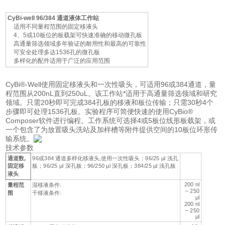
CyBi-well 96/384 通道液体工作站
适用不同量程范围的固定移液头
4、5或10板位的板载架可快速准确的移动微孔板
高通量筛选领域多年验证的耐用性和最高的可靠性
可安全处理多达1536孔的微孔板
多样化的配件适用于广泛的应用范围
CyBi®-Well使用固定移液头和一次性吸头，可适用96或384通道，量
程范围从200nL直到250uL。该工作站*适用于高通量筛选领域和研究
领域。只需20秒即可完成384孔板的移液和板位传输；只需30秒4个
步骤即可处理1536孔板。实验程序可简便快速的使用CyBio®
Composer软件进行编程。工作系统可选择4或5板位线形板载架，或
一个包含了为放置吸头洗站及加样槽等附件提供空间的10板位环形传
输系统。
技术参数
通道数,
96或384 通道多样化移液头,使用一次性吸头；96/25 µl 浅孔
固定移
板；96/25 µl 深孔板；96/250 µl 深孔板；384/25 µl 浅孔板
液头
200 nl
量程范
湿移液条件:
– 250
围
干移液条件:
µl
200 nl
– 250
µl