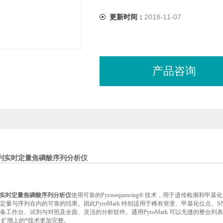
更新时间：
2018-11-07
产品咨询
k 系列实时定量焦磷酸序列分析仪
 系列实时定量焦磷酸序列分析仪
使用可靠的Pyrosequencing® 技术，用于遗传检测和
量与序列在内的可靠的结果。因此PyroMark 特别适用于稀有突变、甲基化位点、SNP
备工作台、试剂与对照及全面、灵活的分析软件。通用PyroMark 可以无缝的整合到
R 扩增上的*技术更加完整。