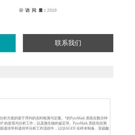
访 问 量：
2319
联系我们
甲基化分析方面的基于序列的实时检测与定量。*的PyroMark 系统在数分钟
 的发现与分析工作，以及微生物的鉴定等。PyroMark 系统包括测
表观遗传学和遗传学分析工作流程中，让QIAGEN 在样本制备、亚硫酸