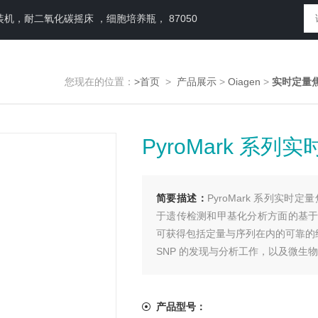
，耐二氧化碳摇床 ，细胞培养瓶， 87050
您现在的位置：
>首页
>
产品展示
>
Oiagen
>
实时定量
PyroMark 系
简要描述：
PyroMark 系列实时定
于遗传检测和甲基化分析方面的基于序
可获得包括定量与序列在内的可靠的结
SNP 的发现与分析工作，以及微生
产品型号：