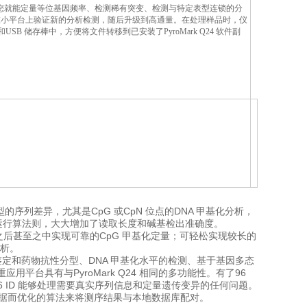
内您就能定量等位基因频率、检测稀有突变、检测与特定表型连锁的分
用户可以在小平台上验证新的分析检测，随后升级到高通量。在处理样品时，仪
储存棒中，方便将文件转移到已安装了PyroMark Q24 软件副
序列差异，尤其是CpG 或CpN 位点的DNA 甲基化分析，
剂和仪器运行算法则，大大增加了读取长度和碱基检出准确度。
T 核苷酸之后甚至之中实现可靠的CpG 甲基化定量；可轻松实现较长的
分析。
生物鉴定和药物抗性分型、DNA 甲基化水平的检测、基于基因多态
台具有与PyroMark Q24 相同的多功能性。有了96
96 ID 能够处理需要真实序列信息和定量遗传变异的任何问题。
为焦磷酸测序数据而优化的算法来将测序结果与本地数据库配对。