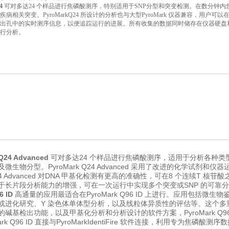
4
可对多达24 个样品进行焦磷酸测序，特别适用于SNP分型和突变检测。在数分钟
疾病相关突变。PyroMarkQ24 所设计的分析也与大型PyroMark 仪器兼容，
出孔中的实时测序信息，以便追踪运行的进展。所有收集的数据同时储存在仪器硬盘和USB 
行分析。
Q24 Advanced
可对多达24 个样品进行焦磷酸测序，适用于分析各种类型的
微生物分型。PyroMark Q24 Advanced 采用了改进的化学试
k Q24 Advanced 对DNA 甲基化检测有更高的准确性，可在8 个连续
于长片段分析能力的增强，可在一次运行中实现多个突变或SNP 的可靠
6 ID
高通量的应用最适合在PyroMark Q96 ID 上进行。应用包括微
进化研究、Y 染色体单体型分析，以及线粒体异质性的评估等。这个多重应用平
碱基检出功能，以及甲基化分析和分析设计的软件方案，PyroMark Q
ark Q96 ID 直接与PyroMarkIdentiFire 软件连接，利用专