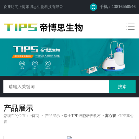
手机：13816550546
欢迎访问
上海帝博思生物科技有限公司
网站！
产品展示
您现在的位置：
>首页
>
产品展示
>
瑞士TPP细胞培养耗材
>
离心管
>TPP离心
管