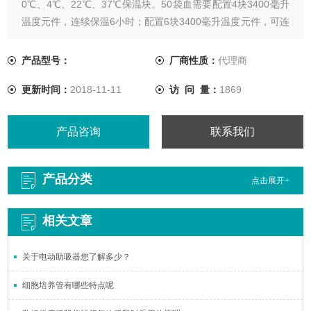
0℃、4℃、22℃、37℃保温块。50袋血需要配置4块3400毫升
温度元件，连续保温6小时；配置6块3400毫升温度元件，可连
续保温12小时。
产品型号：
厂商性质：
代理商
更新时间：
2018-11-11
访 问 量：
1869
产品咨询
联系我们
产品分类
点击展开+
相关文章
关于电动助吸器您了解多少？
细胞培养管有哪些特点呢