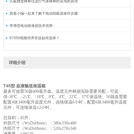
孔板梯度稀释仪进行气体稀释时采用的原理
跟着小编一起来了解下电动助吸器操作步骤
帝博思电动移液器技术优势
87050细胞培养管该如何选择？
详细介绍
T45型 血液输送保温箱
最多可放置50袋400毫升血。温度元件根据实际需要另配，可提
供-30℃、-21℃、-18℃、0℃、4℃、22℃、37℃保温块。50袋血需要
配置4块3400毫升温度元件，连续保温6小时；配置6块3400毫升温度
元件，可连续保温12小时。
总容积：45升。
外部尺寸（WxDxHmm）：580x330x400
内部尺寸（WxDxHmm）：520x270x340
净重量：4.9公斤