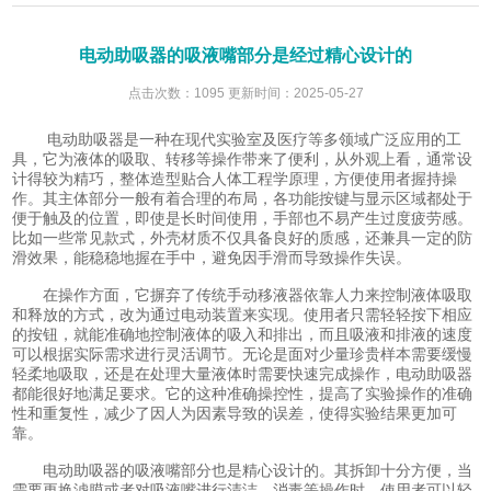
电动助吸器的吸液嘴部分是经过精心设计的
点击次数：1095 更新时间：2025-05-27
电动助吸器是一种在现代实验室及医疗等多领域广泛应用的工
具，它为液体的吸取、转移等操作带来了便利，从外观上看，通常设
计得较为精巧，整体造型贴合人体工程学原理，方便使用者握持操
作。其主体部分一般有着合理的布局，各功能按键与显示区域都处于
便于触及的位置，即使是长时间使用，手部也不易产生过度疲劳感。
比如一些常见款式，外壳材质不仅具备良好的质感，还兼具一定的防
滑效果，能稳稳地握在手中，避免因手滑而导致操作失误。
在操作方面，它摒弃了传统手动移液器依靠人力来控制液体吸取
和释放的方式，改为通过电动装置来实现。使用者只需轻轻按下相应
的按钮，就能准确地控制液体的吸入和排出，而且吸液和排液的速度
可以根据实际需求进行灵活调节。无论是面对少量珍贵样本需要缓慢
轻柔地吸取，还是在处理大量液体时需要快速完成操作，电动助吸器
都能很好地满足要求。它的这种准确操控性，提高了实验操作的准确
性和重复性，减少了因人为因素导致的误差，使得实验结果更加可
靠。
电动助吸器的吸液嘴部分也是精心设计的。其拆卸十分方便，当
需要更换滤膜或者对吸液嘴进行清洁、消毒等操作时，使用者可以轻