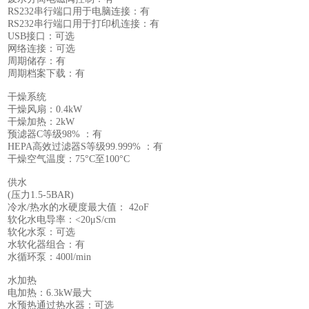
RS232串行端口用于电脑连接：有
RS232串行端口用于打印机连接：有
USB接口：可选
网络连接：可选
周期储存：有
周期档案下载：有
干燥系统
干燥风扇：0.4kW
干燥加热：2kW
预滤器C等级98% ：有
HEPA高效过滤器S等级99.999% ：有
干燥空气温度：75°C至100°C
供水
(压力1.5-5BAR)
冷水/热水的水硬度最大值： 42oF
软化水电导率：<20μS/cm
软化水泵：可选
水软化器组合：有
水循环泵：400l/min
水加热
电加热：6.3kW最大
水预热通过热水器：可选