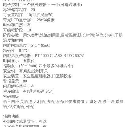
电子控制：三个微处理器 + 一个(可选通讯卡)
标准储存程序：20
可设置程序：10(可扩展至50)
背光LCD显示屏：128x64像素
时钟和日历：有
可编程阶段：10
阶段参数：用水类型,洗涤剂用量,目标温度,延长时间(单位:分钟),干燥
温度和时间
内腔内部温度：5°C至95oC
精确性：0.1°C
内腔温度传感器：PT 1000 CLASS B IEC 60751
时间显示：五数位
蠕动泵：(50ml/min) 四个最多(标准两个)
安全锁：有,电磁控制开关
安全装置：安全温度继电器,门互锁设备
警报显示：80
问题解答菜单：有
程序编辑：有(通过密码设定)
密码四级
语言四种:英语,意大利语,法语,德语(经要求提供:西班牙语,波兰语,瑞典
语,俄罗斯语,日语)
辅助功能
外部的传感器导管：可选
废水分离电磁阀控制：有