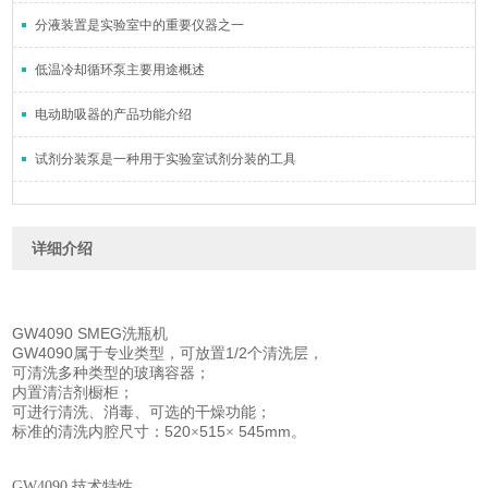
分液装置是实验室中的重要仪器之一
低温冷却循环泵主要用途概述
电动助吸器的产品功能介绍
试剂分装泵是一种用于实验室试剂分装的工具
详细介绍
GW4090 SMEG洗瓶机
GW4090
1/2
属于专业类型，可放置
个清洗层，
可清洗多种类型的玻璃容器；
内置清洁剂橱柜；
可进行清洗、消毒、可选的干燥功能；
520
515
545mm
标准的清洗内腔尺寸：
×
×
。
GW4090 技术特性