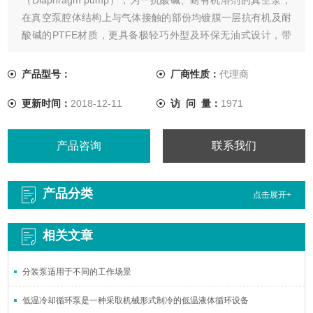
在真空泵腔体结构上与气体接触的部份均镀膜一层抗有机及耐
酸碱的PTFE材质，更具备极轻巧外型及环保无油式设计，带
给您更多实验室空间的利用及舒适的工作环境。
产品型号：
厂商性质：
代理商
更新时间：
2018-12-11
访 问 量：
1971
产品咨询
联系我们
产品分类
点击展开+
相关文章
分装泵适用于不同的工作场景
低温冷却循环泵是一种采取机械形式制冷的低温液体循环设备