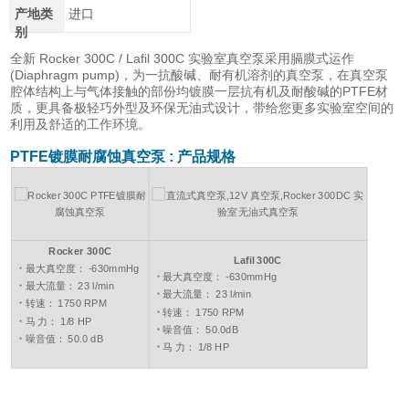
产地类
进口
别
全新 Rocker 300C / Lafil 300C 实验室真空泵采用膈膜式运作
(Diaphragm pump)，为一抗酸碱、耐有机溶剂的真空泵，在真空泵
腔体结构上与气体接触的部份均镀膜一层抗有机及耐酸碱的PTFE材
质，更具备极轻巧外型及环保无油式设计，带给您更多实验室空间的
利用及舒适的工作环境。
PTFE镀膜耐腐蚀真空泵
:
产品规格
Rocker 300C
Lafil 300C
最大真空度： -630mmHg
*
最大真空度： -630mmHg
*
最大流量： 23 l/min
*
最大流量： 23 l/min
*
转速： 1750 RPM
*
转速： 1750 RPM
*
马 力： 1/8 HP
*
噪音值： 50.0dB
*
噪音值： 50.0 dB
*
马 力： 1/8 HP
*