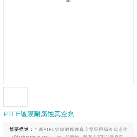
PTFE镀膜耐腐蚀真空泵
简要描述：
全新PTFE镀膜耐腐蚀真空泵采用膈膜式运作
（Diaphragm pump），为一抗酸碱、耐有机溶剂的真空泵，