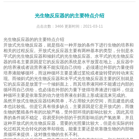
光生物反应器的的主要特点介绍
点击次数：3466 更新时间：2021-03-11
光生物反应器的的主要特点介绍
开放式光生物反应器，就是指在一种开放的条件下进行生物的培养和
相关的过程反应。开放式光反应器主要有两种基本的类型，分别是水
平式的光生物反应器和倾斜式的光生物反应器。水平式的光生物反应
器的得名主要原因是它的反应器的系统是水平放置在地上，反应器中
的培养液或者说营养液不能实现自己供给，必须通过外部的力量使得
培养液能够循环，而这种循环主要是通过桨轮或者旋转臂的转动来实
现。而倾斜式的光生物反应器和水平式光生物反应器主要的区别就是
它的反应器是放置于一个倾斜面上，而其培养液同样不能通过内部的
循环而自己供给，也必须在外部的力量下使得培养液进行循环，但这
种循环主要是依靠泵的动力使培养液在斜面上形成湍流来完成的。
虽然开放式生物反应器结构简单，不占用较大的空间，而且建造的成
本也比较低。但是它具有很多缺点，主要原因是它是开放式的，而微
生物的繁殖条件有的比较严格，受外部环境的影响比较大，因此其培
养的条件就不稳定，容易受到外部的干扰而影响后的产氢效果，并且
这种开放式的光生物反应器，需要的光照量比较大，但是在实际的转
化过程其光合转化的效率却很低，能量主要还是依靠微生物的内部物
质循环来提供，这对微生物的生长不利。