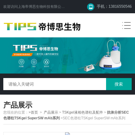
手机：13816550546
欢迎访问
上海帝博思生物科技有限公司
网站！
产品展示
您现在的位置：
>首页
>
产品展示
>
TSKgel液相色谱柱及配件
>
抗体分析SEC
色谱柱TSKgel SuperSW mAb系列
>SEC色谱柱TSKgel SuperSW mAb系列