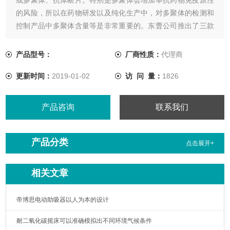
的风险，所以在药物研发以及纯化生产中，对多聚体的检测和
控制产品中多聚体含量等是非常重要的。东曹公司推出了三款
用于分析抗体药物中多聚体、二聚体、单体及抗体断片的抗体
分析SEC色谱柱TSKgel SuperSW mAb系列
产品型号：
厂商性质：
代理商
更新时间：
2019-01-02
访 问 量：
1826
产品咨询
联系我们
产品分类
点击展开+
相关文章
帝博思电动助吸器以人为本的设计
耐二氧化碳摇床可以准确模拟出不同环境气候条件