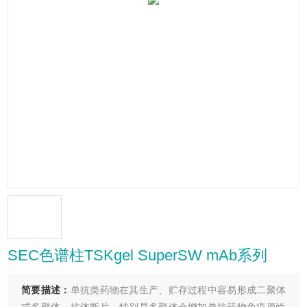
SEC色谱柱TSKgel SuperSW mAb系列
简要描述：
单抗类药物在其生产、贮存过程中容易形成二聚体
或多聚体、抗体断片。特别是多聚体会增加单抗药物免疫原性