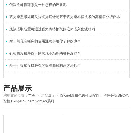
低温冷却循环泵是一种怎样的设备呢
双光束型紫外可见分光光度计是基于双光束补偿技术的高精度分析仪器
废液吸取装置可通过吸力将待抽取的液体吸入集液瓶内
耐二氧化碳摇床的使用注意事项你了解多少？
孔板梯度稀释仪可以实现高精度的稀释及混合
基于孔板梯度稀释仪的标准曲线构建方法探讨
产品展示
您现在的位置：
首页
>
产品展示
>
TSKgel液相色谱柱及配件
>
抗体分析SEC色
谱柱TSKgel SuperSW mAb系列