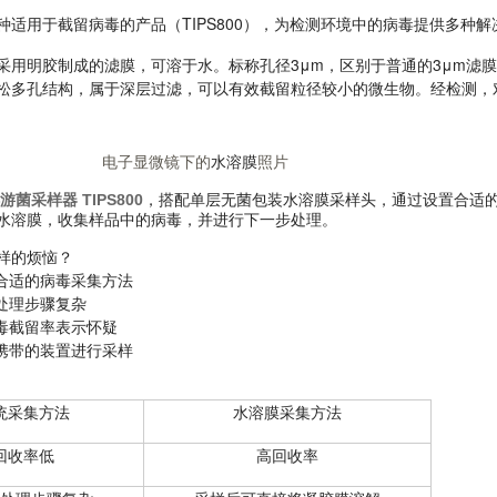
TIPS800
种适用于截留病毒的产品（
），为检测环境中的病毒提供多种解
3μm
3μm
采用明胶制成的滤膜，可溶于水。标称孔径
，区别于普通的
滤膜
松多孔结构，属于深层过滤，可以有效截留粒径较小的微生物。经检测，
电子显微镜下的
水溶膜
照片
游菌采样器 TIPS800
，搭配单层无菌包装水溶膜采样头，通过设置合适
水溶膜，收集样品中的病毒，并进行下一步处理。
样的烦恼？
合适的病毒采集方法
处理步骤复杂
毒截留率表示怀疑
携带的装置进行采样
对比
统采集方法
水溶膜采集方法
回收率低
高回收率