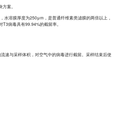
决方案。
250μm
，水溶膜厚度为
，是普通纤维素类滤膜的两倍以上，
T3
99.94%
对
病毒具有
的截留率。
的流速与采样体积，对空气中的病毒进行截留。采样结束后使