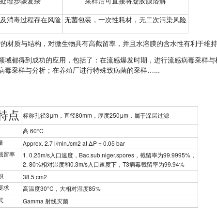
处理步骤复杂
采样后可直接将凝胶膜溶解
及消毒过程存在风险
无菌包装，一次性耗材，无二次污染风险
*的材质与结构，对微生物具有高截留率，并且水溶膜的含水性有利于维
领域都得到成功的应用，包括了：在流感爆发时期，进行流感病毒采样与
…...
病毒采样与分析；在养殖厂进行特殊致病菌的采样
特点
3μm
80mm
250μm
标称孔径
，直径
，厚度
，属于深层过滤
60°C
高
Approx. 2.7 l/min./cm2 at ΔP = 0.05 bar
量
1. 0.25m/s
Bac.sub.niger.spores
99.9995%
截留率
入口速度，
，截留率为
，
2. 80%
0.3m/s
T3
99.94%
相对湿度和
入口速度下，
病毒截留率为
38.5 cm2
积
30°C
85%
要求
高温度
，大相对湿度
Gamma
式
射线灭菌