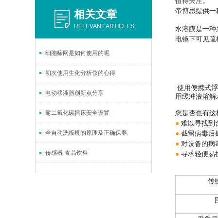
值得关注。
帝博思提供一
相关文章
RELEVANT ARTICLES
水溶膜是一种
电镜下可见疏
细胞筛网是如何使用的呢
初次使用生化分析仪的心得
使用便携式
浮
电动移液器创新点分享
用缓冲液溶解
您是否也有这
耐二氧化碳摇床安全设置
●
难以寻找到
●
全自动洗板机的原理及正确保养
截留病毒后
●
对设备的病
●
传感器-食品饮料
寻求轻便易
传