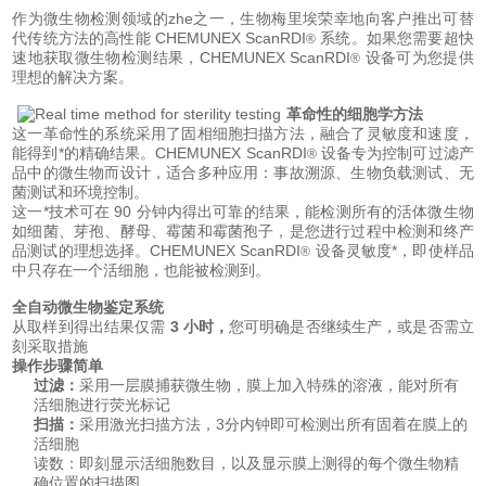
作为微生物检测领域的zhe之一，生物梅里埃荣幸地向客户推出可替
代传统方法的高性能 CHEMUNEX ScanRDI
系统。如果您需要超快
®
速地获取微生物检测结果，CHEMUNEX ScanRDI
设备可为您提供
®
理想的解决方案。
革命性的细胞学方法
这一革命性的系统采用了固相细胞扫描方法，融合了灵敏度和速度，
能得到*的精确结果。CHEMUNEX ScanRDI
设备专为控制可过滤产
®
品中的微生物而设计，适合多种应用：事故溯源、生物负载测试、无
菌测试和环境控制。
这一*技术可在 90 分钟内得出可靠的结果，能检测所有的活体微生物
如细菌、芽孢、酵母、霉菌和霉菌孢子，是您进行过程中检测和终产
品测试的理想选择。CHEMUNEX ScanRDI
设备灵敏度*，即使样品
®
中只存在一个活细胞，也能被检测到。
全自动微生物鉴定系统
从取样到得出结果仅需
3 小时，
您可明确是否继续生产，或是否需立
刻采取措施
操作步骤简单
过滤：
采用一层膜捕获微生物，膜上加入特殊的溶液，能对所有
活细胞进行荧光标记
扫描：
采用激光扫描方法，3分内钟即可检测出所有固着在膜上的
活细胞
读数：即刻显示活细胞数目，以及显示膜上测得的每个微生物精
确位置的扫描图