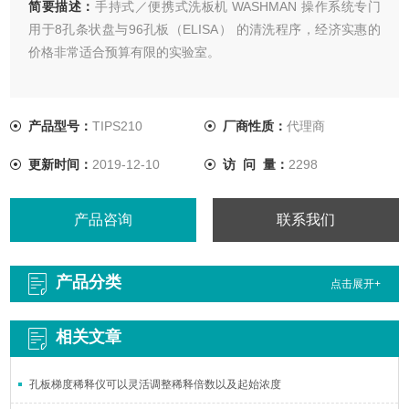
简要描述：
手持式／便携式洗板机 WASHMAN 操作系统专门
用于8孔条状盘与96孔板（ELISA） 的清洗程序，经济实惠的
价格非常适合预算有限的实验室。
产品型号：
TIPS210
厂商性质：
代理商
更新时间：
2019-12-10
访 问 量：
2298
产品咨询
联系我们
产品分类
点击展开+
相关文章
孔板梯度稀释仪可以灵活调整稀释倍数以及起始浓度