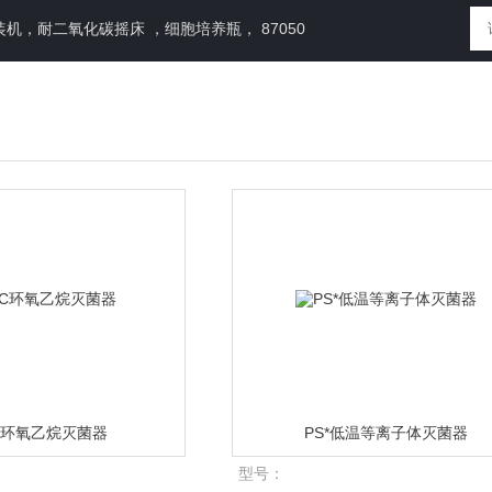
，耐二氧化碳摇床 ，细胞培养瓶， 87050
.C环氧乙烷灭菌器
PS*低温等离子体灭菌器
型号：