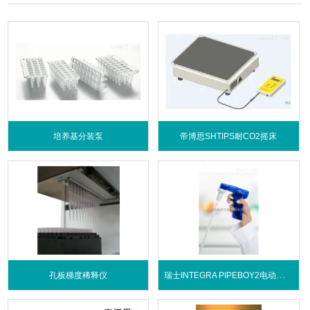
培养基分装泵
帝博思SHTIPS耐CO2摇床
瑞士INTEGRA PIPEBOY2电动吸液器
孔板梯度稀释仪