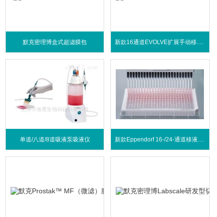
新款16通道EVOLVE扩展手动移液器系列
默克密理博盒式超滤膜包
新款Eppendorf 16-/24-通道移液系统
单道/八道/8道吸液泵吸液仪