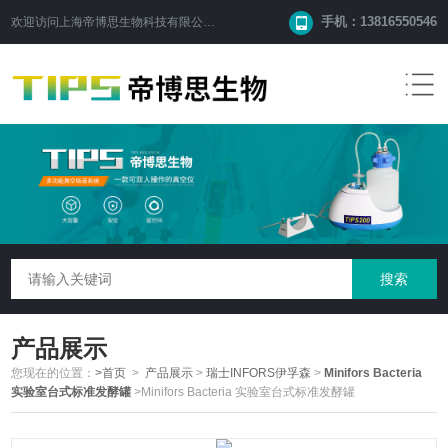
手机：13816550546
欢迎访问
上海帝博思生物科技有限公司
网站！
产品展示
您现在的位置：
>首页
>
产品展示
>
瑞士INFORS伊孚森
>
Minifors Bacteria
实验室台式标准发酵罐
>Minifors Bacteria 实验室台式标准发酵罐