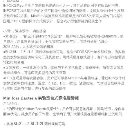
INFORS
是zui早生产发酵罐系统的公司之一，其产品在欧洲享有很高的声誉。
INFORS可以根据用户的各类不同微生物或细胞的培养，提供具有针对性的发酵
系统和解决方案。Minifors 实验室标准发酵罐是INFORS的研发人员专门根据中
国用户zui习惯的操作方式所设计，是台式小型发酵罐的经典之作
小而*，紧凑设计，功能齐全
●
紧凑设计：*的设计使Minifors灵活性*，用户可以随心所欲地移动Minifors，简
单易用，超紧凑机身设计，不仅节省实验室空间，管路总长度也减少
30%-50%，大大减少染菌的概率
●
5L/3.5L
，2.5L/1.2L两种罐体套装可选，集合INFORS四十年发酵经验，为实验
室的发酵实验提供标准化工具及流程，同时采用开放式设计，客户可以根据需要
轻松拓展使用
●
灭菌方式：一体化离位灭菌，罐体与主机灵活拆装，简单安全。所有需灭菌单
元有机组合，可适应更多型号的高压灭菌
●
LED
直观显示各发酵参数，用户还可以将Minifors与电脑相连，通过IRIS软件对
发酵过程中搅拌速度、温度、pH值、DO、消泡、液位控制、气体混合控制等进
行实时监测与控制，进行复杂的高级操作
Minifors Bacteria 实验室台式标准发酵罐
产品特点：
﹡*的设计使Minifors Bacteria灵活性*，用户可以随意地移动，简单易用，操作界
面zui大化，减少用户的工作量，也节约了用户大量浪费在发酵罐维护上的时间
5L
3L
2.5L
1.2L
﹡具有
/
，
/
两种规格可选