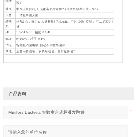
搅拌
浆）
通气
中央流量控制, 可选配富氧旁路(O2 ) 或厌氧培养环境（N2 )
灭菌
一体化离位灭菌
蠕动
标配2 台，每台zui大进样量3.7mL/min，可0~100% 控制； 可以扩展到4
泵
台
pH
1.0~14.0pH，精度: 0.1pH
pO2
0~100%，精度: 0.1%
消泡
智能化消泡电极, 自动识别意外泡沫
其他
全套采样设备，安装启动包，售后服务包等
产品咨询