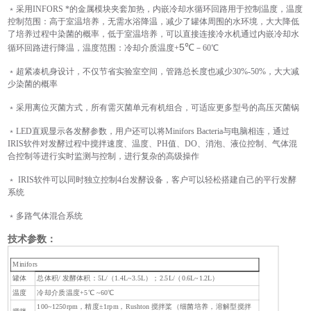
﹡采用INFORS *的金属模块夹套加热，内嵌冷却水循环回路用于控制温度，温度
控制范围：高于室温培养，无需水浴降温，减少了罐体周围的水环境，大大降低
了培养过程中染菌的概率，低于室温培养，可以直接连接冷水机通过内嵌冷却水
5℃
循环回路进行降温，温度范围：冷却介质温度+
－60℃
﹡超紧凑机身设计，不仅节省实验室空间，管路总长度也减少30%-50%，大大减
少染菌的概率
﹡采用离位灭菌方式，所有需灭菌单元有机组合，可适应更多型号的高压灭菌锅
﹡LED直观显示各发酵参数，用户还可以将Minifors Bacteria与电脑相连，通过
IRIS软件对发酵过程中搅拌速度、温度、PH值、DO、消泡、液位控制、气体混
合控制等进行实时监测与控制，进行复杂的高级操作
﹡ IRIS软件可以同时独立控制4台发酵设备，客户可以轻松搭建自己的平行发酵
系统
﹡多路气体混合系统
技术参数：
Minifors
罐体
总体积/ 发酵体积：5L/（1.4L~3.5L）；2.5L/（0.6L~1.2L）
温度
冷却介质温度+5℃ ~60℃
100~1250rpm，精度±1rpm，Rushton 搅拌桨（细菌培养，溶解型搅拌