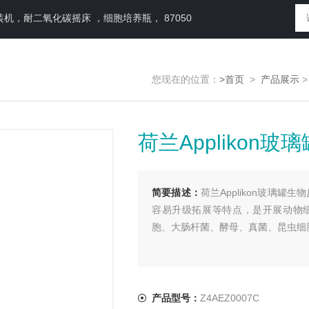
，耐二氧化碳摇床 ，细胞培养瓶， 87050
您现在的位置：
>首页
>
产品展示
荷兰Applikon
简要描述：
荷兰Applikon玻璃
容易升级拓展等特点，是开展动物
胞、大肠杆菌、酵母、真菌、昆虫细
产品型号：
Z4AEZ0007C