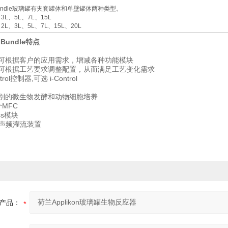
BioBundle玻璃罐有夹套罐体和单壁罐体两种类型。
L、5L、7L、15L
L、3L、5L、7L、15L、20L
oBundle
特点
可根据客户的应用需求，增减各种功能模块
可根据工艺要求调整配置，从而满足工艺变化需求
rol控制器,可选 i-Control
别的微生物发酵和动物细胞培养
MFC
ss模块
ep声频灌流装置
产品：