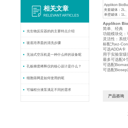
Applikon 
相关文章
夹套罐体：2L、3
单壁罐体：1L、2
RELEVANT ARTICLES
Applikon Bi
简单、经典
光生物反应器的的主要特点介绍
功能模块化：
灵活性：系统
玻底培养皿的清洗步骤
标配为ez-Cont
可选ADDA卡
用于实验室级
无油式空压机是一种什么样的设备呢
最多可选配4个
可选配Bioma
孔板梯度稀释仪的核心设计是什么？
可选配Bios
细胞筛网是如何使用的呢
可编程分液泵满足不同的需求
产品咨询