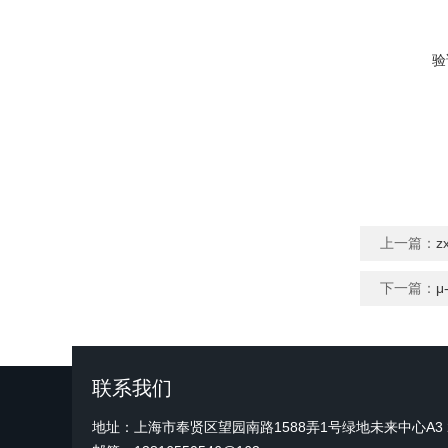
验
上一篇：
z
下一篇：
μ
联系我们
地址：上海市奉贤区望园南路1588弄1号绿地未来中心A3 2