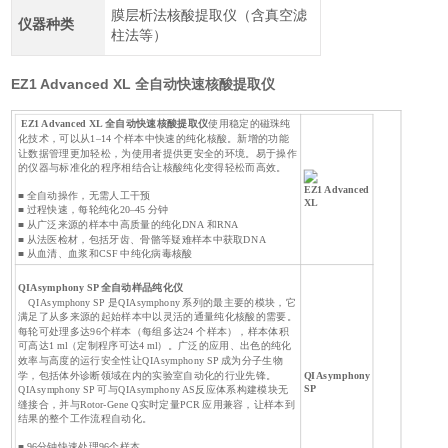
膜层析法核酸提取仪（含真空滤
仪器种类
柱法等）
EZ1 Advanced XL 全自动快速核酸提取仪
EZ1 Advanced XL 全自动快速核酸提取仪
使用稳定的磁珠纯
化技术，可以从1–14 个样本中快速的纯化核酸。新增的功能
让数据管理更加轻松，为使用者提供更安全的环境。易于操作
的仪器与标准化的程序相结合让核酸纯化变得轻松而高效。
EZ1 Advanced
■ 全自动操作，无需人工干预
XL
■ 过程快速，每轮纯化20–45 分钟
■ 从广泛来源的样本中高质量的纯化DNA 和RNA
■ 从法医检材，包括牙齿、骨骼等疑难样本中获取DNA
■ 从血清、血浆和CSF 中纯化病毒核酸
QIAsymphony SP 全自动样品纯化仪
QIAsymphony SP 是QIAsymphony 系列的最主要的模块，它
满足了从多来源的起始样本中以灵活的通量纯化核酸的需要。
每轮可处理多达96个样本（每组多达24 个样本），样本体积
可高达1 ml（定制程序可达4 ml）。广泛的应用、出色的纯化
效率与高度的运行安全性让QIAsymphony SP 成为分子生物
学，包括体外诊断领域在内的实验室自动化的行业先锋。
QIAsymphony
SP
QIAsymphony SP 可与QIAsymphony AS反应体系构建模块无
缝接合，并与Rotor-Gene Q实时定量PCR 应用兼容，让样本到
结果的整个工作流程自动化。
■ 96分钟快速处理96个样本