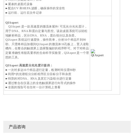
■ 紧凑的桌面式设备
■ 配合UV 和HEPA 滤膜，确保操作的安全性
■ 运行前、运行后文件记录
QIAxpert
QIAxpert 是一款高速度的微流体紫外/ 可见光分光光度计，
用于DNA、RNA 和蛋白定量与质控。该款桌面系统可以轻松
地解析样品，区分DNA、RNA，蛋白组分以及杂质。
QIAxpert 系统运行速度快，操作简单，分析16个样品不到90
秒。只需将样品加载到QIAxpert 的微流体16孔板上，置入读取
槽内，在整合的触摸屏上选择预编好的程序即可。对于对样品
定量准确性有较高要求的生命科学实验室，QIAxpert 是一个理
QIAxpert
想的工具。
QIAxpert 高速度分光光度计提供：
■ 一次对多达16个样品进行定量，检测时间仅需90秒
■ 利用*的光谱组分分析程序区分目标分子和杂质
■ 特异的对DNA、RNA 及其它污染组分进行定量
■ 通过整合在仪器上的全色触摸屏进行向导式的操作
■ 全面的报告可在任何一台计算机上查看
产品咨询