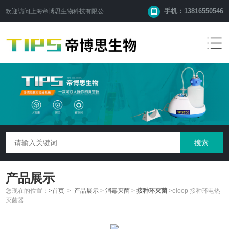
手机：13816550546
欢迎访问
上海帝博思生物科技有限公司
网站！
产品展示
您现在的位置：
>首页
>
产品展示
>
消毒灭菌
>
接种环灭菌
>eloop 接种环电热
灭菌器