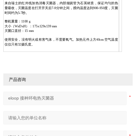
来自瑞士的红外线加热消毒灭菌器，内部烟囱管为石英材质，保证均匀的热
量吸收，灭菌温度在打开开关后7-9分钟之间，膛内温度达到900-950度，灭菌
时间约为5-7秒。
整机重量：1100 g
大小（WxDxH）：175x129x139 mm
灭菌口直径：15 mm
使用安全，没有明火或有害气体，不需要氧气。加热元件上方40cm 空气温度
仅仅只有32摄氏度。
产品咨询