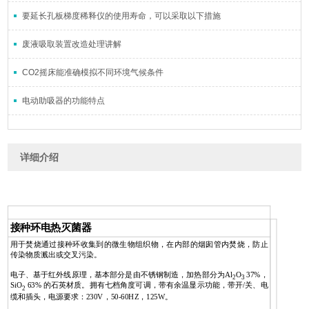
要延长孔板梯度稀释仪的使用寿命，可以采取以下措施
废液吸取装置改造处理讲解
CO2摇床能准确模拟不同环境气候条件
电动助吸器的功能特点
详细介绍
接种环电热灭菌器
用于焚烧通过接种环收集到的微生物组织物，在内部的烟囱管内焚烧，防止
传染物质溅出或交叉污染。
电子、基于红外线原理，基本部分是由不锈钢制造，加热部分为Al
O
37%，
2
3
SiO
63% 的石英材质。拥有七档角度可调，带有余温显示功能，带开/关、电
2
缆和插头，电源要求：230V，50-60HZ，125W。