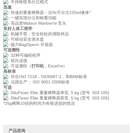
手持枪联系分注模式
迅速
快速的重量稀释器：仅9s可分注225ml液体*
一键实现分注和称重功能
高品质Watson Marlow
泵头
TM
良好人体工程学
机械手臂：安全轻松的滴取样品
可移动安全滴水盘
磁力BagOpen
开袋器
®
可追溯性
32种可编程程序
双向连接
可追溯性（
打印机
，Excel
）
TM
高标准
符合ISO 7218，ISO6887-1，和BAM标准
法国生产： ISO 9001 2008标准
可选
DiluFlow
Elite 重量稀释器单泵, 5 kg (货号. 503 105)
®
DiluFlow
Elite 重量稀释器双泵, 5 kg (货号. 503 205)
®
*25g稀释10倍的时间为有推进器的情况
产品咨询