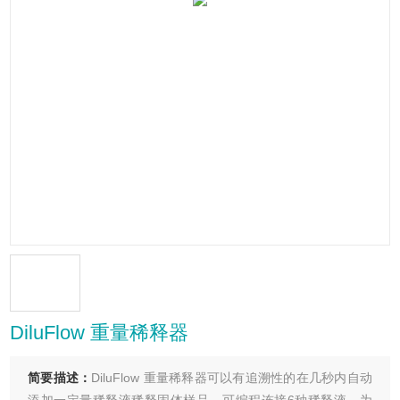
DiluFlow 重量稀释器
简要描述：
DiluFlow 重量稀释器可以有追溯性的在几秒内自动
添加一定量稀释液稀释固体样品。可编程连接6种稀释液，为