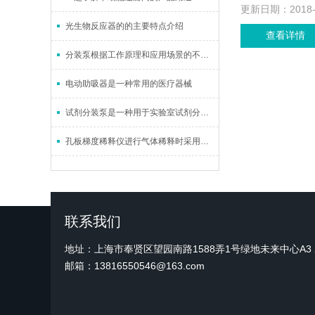
更新日期：
2018
光生物反应器的的主要特点介绍
查看详情
分装泵根据工作原理和应用场景的不同，可以分为多种类型
电动助吸器是一种常用的医疗器械
试剂分装泵是一种用于实验室试剂分装的工具
孔板梯度稀释仪进行气体稀释时采用的原理
联系我们
地址：上海市奉贤区望园南路1588弄1号绿地未来中心A3 2
邮箱：13816550546@163.com