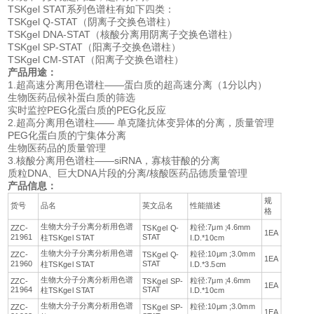
TSKgel STAT系列色谱柱有如下四类：
TSKgel Q-STAT（阴离子交换色谱柱）
TSKgel DNA-STAT（核酸分离用阴离子交换色谱柱）
TSKgel SP-STAT（阳离子交换色谱柱）
TSKgel CM-STAT（阳离子交换色谱柱）
产品用途：
1.超高速分离用色谱柱——蛋白质的超高速分离（1分以内）
生物医药品候补蛋白质的筛选
实时监控PEG化蛋白质的PEG化反应
2.超高分离用色谱柱—— 单克隆抗体变异体的分离，质量管理
PEG化蛋白质的宁集体分离
生物医药品的质量管理
3.核酸分离用色谱柱——siRNA，寡核苷酸的分离
质粒DNA、巨大DNA片段的分离/核酸医药品德质量管理
产品信息：
规
货号
品名
英文品名
性能描述
格
生物大分子分离分析用色谱
粒径:7μm ;4.6mm
ZZC-
TSKgel Q-
1EA
21961
STAT
柱TSKgel STAT
I.D.*10cm
生物大分子分离分析用色谱
粒径:10μm ;3.0mm
ZZC-
TSKgel Q-
1EA
21960
STAT
柱TSKgel STAT
I.D.*3.5cm
生物大分子分离分析用色谱
粒径:7μm ;4.6mm
ZZC-
TSKgel SP-
1EA
21964
STAT
柱TSKgel STAT
I.D.*10cm
生物大分子分离分析用色谱
粒径:10μm ;3.0mm
ZZC-
TSKgel SP-
1EA