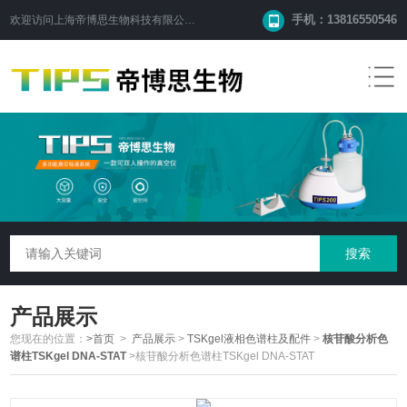
手机：13816550546
欢迎访问
上海帝博思生物科技有限公司
网站！
产品展示
您现在的位置：
>首页
>
产品展示
>
TSKgel液相色谱柱及配件
>
核苷酸分析色
谱柱TSKgel DNA-STAT
>核苷酸分析色谱柱TSKgel DNA-STAT