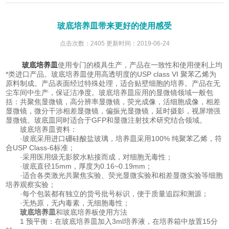
玻底培养皿带来更好的使用感受
点击次数：2405 更新时间：2019-06-24
玻底培养皿
使用专门的模具生产，产品在一致性和使用便利上均
*类进口产品。玻底培养皿使用高透明度的USP class VI 聚苯乙烯为
原料制成。产品表面经过特殊处理，适合贴壁细胞的培养。产品在无
尘车间中生产，保证洁净度。玻底培养皿应用的显微镜领域一般包
括：共聚焦显微镜，高分辨率显微镜，荧光成像，活细胞成像，相差
显微镜，微分干涉相差显微镜，偏振光显微镜，延时摄影，视屏增强
显微镜。玻底皿同时适合于GFP和显微注射技术研究结合领域。
玻底培养皿资料：
·玻底采用进口硼硅酸盐玻璃，培养皿采用100% 纯聚苯乙烯，符
合USP Class-6标准；
·采用医用级无影胶水粘接而成，对细胞无毒性；
·玻底直径15mm，厚度为0.16~0.19mm；
·适合各类激光共聚焦实验、荧光显微实验和相差显微实验等细胞
培养观察实验；
·每个包装都有独立的货号批号标识，便于质量追踪和溯源；
·无热原，无内毒素，无细胞毒性；
玻底培养皿
和玻底培养板使用方法
1 预平衡：在玻底培养皿加入3ml培养液，在培养箱中放置15分