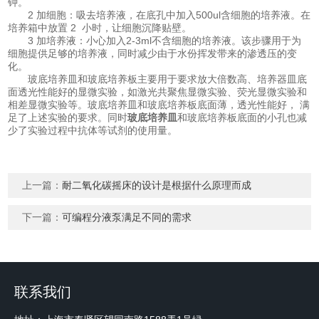
钟。
2 加细胞：吸去培养液，在底孔中加入500ul含细胞的培养液。在
培养箱中放置 2 小时，让细胞沉降贴壁。
3 加培养液：小心加入2-3ml不含细胞的培养液。该步骤用于为
细胞提供足够的培养液，同时减少由于水份挥发带来的渗透压的变
化。
玻底培养皿和玻底培养板主要用于要求放大倍数高、培养器皿底
面透光性能好的显微实验，如激光共聚焦显微实验、荧光显微实验和
相差显微实验等。玻底培养皿和玻底培养板底面薄，透光性能好， 满
足了上述实验的要求。同时
玻底培养皿
和玻底培养板底面的小孔也减
少了实验过程中抗体等试剂的使用量。
上一篇：
耐二氧化碳摇床的设计是根据什么原理而成
下一篇：
可编程分液泵满足不同的需求
联系我们