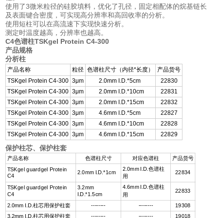
使用了3微米粒径的硅胶填料，优化了孔径，固定相配体的烷基链长
及表面键合密度，可实现高分辨率和高回收率的分析。
使用短柱可以在高流速下实现快速分析。
测定时温度越高，分辨率也越高。
C4色谱柱TSKgel Protein C4-300
产品规格
分析柱
产品名称
粒径
色谱柱尺寸（内径*长度）
产品货号
TSKgel Protein C4-300
3
μm
2.0mm I.D.*5cm
22830
TSKgel Protein C4-300
3
μm
2.0mm I.D.*10cm
22831
TSKgel Protein C4-300
3
μm
2.0mm I.D.*15cm
22832
TSKgel Protein C4-300
3
μm
4.6mm I.D.*5cm
22827
TSKgel Protein C4-300
3
μm
4.6mm I.D.*10cm
22828
TSKgel Protein C4-300
3
μm
4.6mm I.D.*15cm
22829
保护柱芯、保护柱套
产品名称
色谱柱尺寸
对应色谱柱
产品货号
2.0mm I.D.色谱柱
TSKgel guardgel Protein
2.0mm I.D.*1cm
22834
C4
用
4.6mm I.D.色谱柱
TSKgel guardgel Protein
3.2mm
22833
C4
I.D.*1.5cm
用
2.0mm I.D.柱芯用保护柱套
--------
--------
19308
3.2mm I.D.柱芯用保护柱套
--------
--------
19018