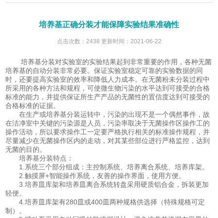
培养基正确分装才能保障实验结果准确性
点击次数：2438 更新时间：2021-06-22
培养基分装对实验室的实验结果起到非常重要的作用，各种无菌
培养基的自动分装非常必要。保证实验室稳定可靠的实验数据的同
时，还要提高实验室的效率和降低人力成本。在无菌粉未分装过程中
所采用的各种方法和规程，可使微生物污染的水平达到可接受的合格
标准的能力，并提供保证所生产产品的无菌性的置信度达到可接受的
合格标准的证据。
在生产或培养基分装运转中，污染的出现不是一个偶然事件，故
在洁净室中关键的污染源是人员，污染率取决于无菌操作区操作工的
操作活动，所以要求操作工一定要严格执行相关的标准操作规程，并
尽量减少在无菌操作区内的走动，对其某些部位进行严格监控，达到
无菌的目的。
培养基分装特点：
1.系统三个部分组成：主控制系统、培养离合系统、培养库架。
2.触摸屏+智能操作系统，友善的操作界面，使用方便。
3.培养皿库架和培养皿离合系统转盘采用硬质铝合金，拆装更加
轻便。
4.培养皿库架有280皿或400皿两种规格供选择（特殊规格可定
制）。