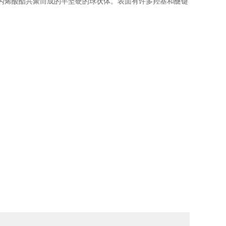
甲基丙烯酸酯共聚而成的半坚硬的球状体。表面有许多羟基和醚键
。