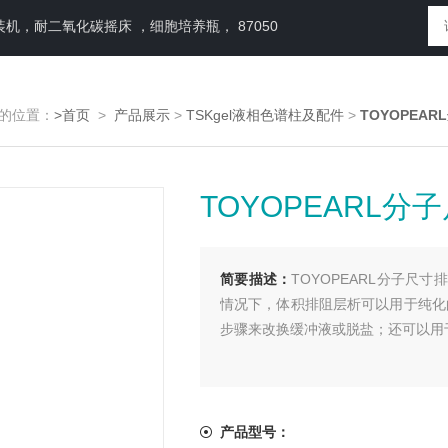
，耐二氧化碳摇床 ，细胞培养瓶， 87050
的位置：
>首页
>
产品展示
>
TSKgel液相色谱柱及配件
>
TOYOPEA
TOYOPEARL
简要描述：
TOYOPEARL分子
情况下，体积排阻层析可以用于纯化
步骤来改换缓冲液或脱盐；还可以用
产品型号：