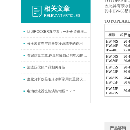
TOYOPE
因此具有亲水性。
相关文章
其中HW-65
RELEVANT ARTICLES
TOYOPEA
认识ROCKER真空泵：一种创造低压环境的实用设备
树脂
粒径 (
HW-40S
20-4
分液装置在空调器制冷系统中的作用
HW-40F
30-6
HW-40C
50-1
看完这篇文章,你真的懂自己的电动助吸器吗?
HW-50S
20-4
HW-50F
30-6
渗透压仪的产品相关介绍
HW-55S
20-4
HW-55F
30-6
HW-65S
20-4
生化分析仪是临床诊断常用的重要仪器之一
HW-65F
30-6
HW-75F
30-6
电动移液器也能涡能增压？？？
HW-75S
产品咨询