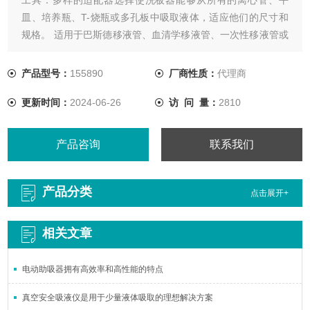
皿、培养瓶、T-烧瓶或多孔板中吸取液体，适应他们的尺寸和
规格。 适用于巴斯德移液管、血清学移液管、一次性移液管或
不锈钢针头的适配器 ，用于快速排空多孔平板的多道适配器
产品型号：
155890
厂商性质：
代理商
更新时间：
2024-06-26
访 问 量：
2810
产品咨询
联系我们
产品分类
点击展开+
相关文章
电动助吸器拥有高效率和高性能的特点
真空安全吸液仪是用于少量液体吸取的理想解决方案