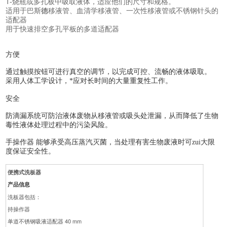
T-烧瓶或多孔板中吸取液体，适应他们的尺寸和规格。
适用于巴斯
德
移液管、血清学移液管、一次性移液管或不锈钢针头的
适配器
用于快速排空多孔平板的多道适配器
方便
通过触摸按钮可进行真空的调节，以完成可控、流畅的液体吸取。
采用人体工学设计，*应对长时间的大量重复性工作。
安全
防滴漏系统可防治液体废物从移液管或吸头处泄漏，从而降低了生物
毒性液体处理过程中的污染风险。
手操作器 能够承受高压蒸汽灭菌，当处理有害生物废液时可zui大限
度保证安全性。
便携式洗板器
产品信息
洗板器包括：
持操作器
单道不锈钢吸液适配器 40 mm