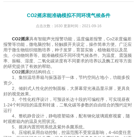
CO2摇床能准确模拟不同环境气候条件
点击次数：1630 更新时间：2021-09-16
CO2摇床
具有智能声光报警功能，温度偏差报警，Co2浓度偏差
报警等功能，微电脑控制，轻触膜开关设定，操作简单方便。广泛应
用于微生物组织细胞培养，种子发芽，育苗实验，植物栽培以及昆
虫、小动物饲养等。能准确模拟不同环境气候条件。为温度、震荡频
率、振幅、湿度、二氧化碳浓度有不同要求的培养以及酶工程等方面
的研究提供了有效的帮助。
CO2摇床
的结构特点：
1、集恒温培养箱与振荡器于一体，节约空间占地小，功能多投
资少。
2、倾斜式人性化的控制面板，大屏幕背光液晶显示屏，更具良
好的视觉效果。
3、个性化程序设计，可预设长达十段的可编程序，可实现昼夜
1-24个时间段的温度和转速，二氧化碳等参数的自由组合的预约定时
运行
4、整机静音设计，静电喷塑箱体，配有钢化玻璃观察视窗，随
时观察箱内的温及光照状况。
5、摇床内置照明系统及紫外杀菌系统。
6、压缩机采用自动控制，控温范围不受室温影响，4~60度任意