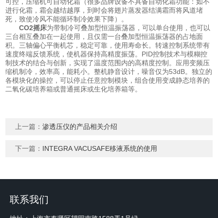
可控，压缩机可自动化霜（很多品牌设备不具备自动化霜功能：如不
进行化霜，霜会越结越厚，到时会将翅片蒸发器结满霜而将风道堵
死，致使冷风不能循环制冷效果下降）。
CO2摇床
为带制冷可叠加型恒温振荡器，可以单台使用，也可以
三台相互叠加在一起使用，且仅需一台叠加型恒温振荡器的占地面
积。三轴偏心平衡机芯，稳定可靠，使用寿命长。转速控制系统带有
速度终端反馈系统，使机器保持高精度振荡。PID控制技术与模糊控
制技术的结合与创新，实现了温度范围内的高精度控制。应用变频压
缩机制冷，效率高，能耗小。整机静音设计，噪音仅为53dB。独立的
各模块化的操控，可以停止任意控制模块，组合使用变成静态培养的
二氧化碳培养箱或普通摇床或生化培养箱等。
上一篇：
渗透压仪的产品相关介绍
下一篇：
INTEGRA VACUSAFE移液系统的使用
联系我们