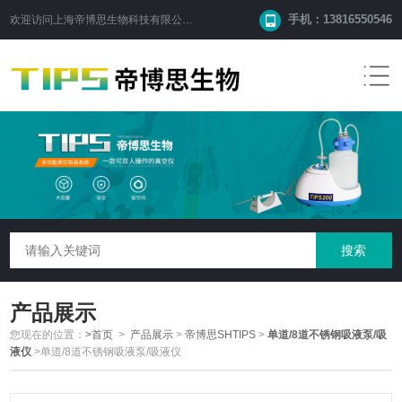
手机：13816550546
欢迎访问
上海帝博思生物科技有限公司
网站！
产品展示
您现在的位置：
>首页
>
产品展示
>
帝博思SHTIPS
>
单道/8道不锈钢吸液泵/吸
液仪
>单道/8道不锈钢吸液泵/吸液仪