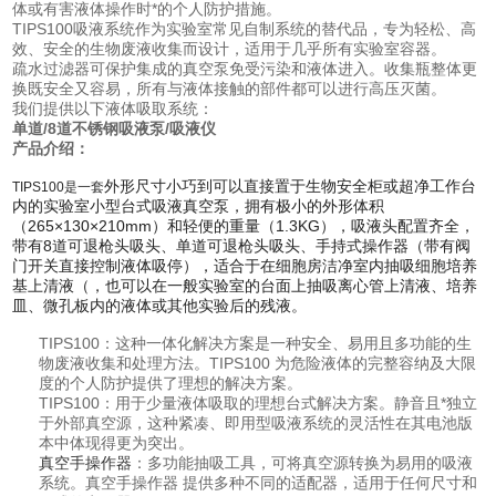
体或有害液体操作时*的个人防护措施。
TIPS100吸液系统作为实验室常见自制系统的替代品，专为轻松、高
效、安全的生物废液收集而设计，适用于几乎所有实验室容器。
疏水过滤器可保护集成的真空泵免受污染和液体进入。收集瓶整体更
换既安全又容易，所有与液体接触的部件都可以进行高压灭菌。
我们提供以下液体吸取系统：
单道/8道不锈钢吸液泵/吸液仪
产品介绍：
外形尺寸小巧到可以直接置于生物安全柜或超净工作台
TIPS100是一套
内的实验室小型台式吸液真空泵，拥有极小的外形体积
（265×130×210mm）和轻便的重量（1.3KG），吸液头配置齐全，
带有8道可退枪头吸头、单道可退枪头吸头、手持式操作器（带有阀
门开关直接控制液体吸停），适合于在细胞房洁净室内抽吸细胞培养
基上清液（，也可以在一般实验室的台面上抽吸离心管上清液、培养
皿、微孔板内的液体或其他实验后的残液。
TIPS100：这种一体化解决方案是一种安全、易用且多功能的生
物废液收集和处理方法。TIPS100 为危险液体的完整容纳及大限
度的个人防护提供了理想的解决方案。
TIPS100：用于少量液体吸取的理想台式解决方案。静音且*独立
于外部真空源，这种紧凑、即用型吸液系统的灵活性在其电池版
本中体现得更为突出。
真空手操作器
：多功能抽吸工具，可将真空源转换为易用的吸液
系统。真空手操作器 提供多种不同的适配器，适用于任何尺寸和