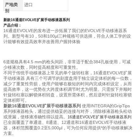
产地类
进口
别
新款16通道EVOLVE扩展手动移液器系列
产品介绍：
16通道EVOLVE的发布进一步拓展了我们的EVOLVE手动移液器系
列。新型号有10，50和100µl三种规格可供选择，符合人体工学的设
计能够有效提高效率并改善用户握持体验
6道规格具有4.5 mm的枪头间距，非常适于配合384孔板使用，可减
少移液次数，同时提高精度和可重复性。
不同于传统手动移液器上常见的单个旋转柱塞，16通道EVOLVE扩展
手动移液器 具有三个可调节的刻度盘用于独立设定体积的每一位数，
减少了重复性劳损，使用户能够在极短的时间内完成体积设定，从而
提高效率，这一优势在大跨度体积调节时尤为明显。只需按下并顺时
针旋转柱塞以解锁体积转盘，设置所需体积，然后逆时针旋转柱塞锁
定体积即可。
新款16通道EVOLVE扩展手动移液器系列
使用INTEGRA的GripTips
系列移液器枪头，通过提供稳妥的连接与对齐，消除移液器枪头松动
或泄漏，使移液准确性得以提高。
16通道EVOLVE扩展手动移液器系列
已全面覆盖了单通道、8通道、12通道和16通道EVOLVE手动移液
器，体积范围覆盖0.2至5,000µl，可为任何应用提供*的手动移液解决
方案。