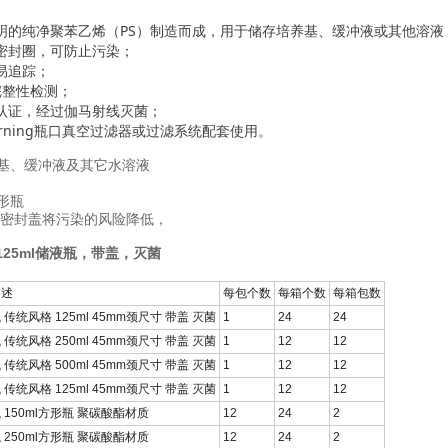
透明的纯净聚苯乙烯（PS）制造而成，用于储存培养基、缓冲液或其他溶液
有密封圈，可防止污染；
易追踪；
过完整性检测；
源认证，经过伽马射线灭菌；
orning瓶口真空过滤器或过滤系统配套使用。
基、缓冲液及其它水溶液
形瓶
密封盖将污染的风险降低，
宁125ml储液瓶，带盖，灭菌
描述
每包个数
每箱个数
每箱包数
 传统风格 125ml 45mm颈尺寸 带盖 灭菌
1
24
24
 传统风格 250ml 45mm颈尺寸 带盖 灭菌
1
12
12
 传统风格 500ml 45mm颈尺寸 带盖 灭菌
1
12
12
 传统风格 125ml 45mm颈尺寸 带盖 灭菌
1
12
12
 150ml方形瓶 聚碳酸酯材质
12
24
2
 250ml方形瓶 聚碳酸酯材质
12
24
2