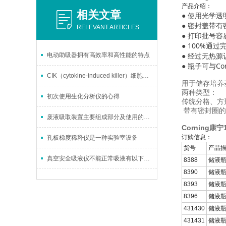
产品介绍：
相关文章
● 使用光学
● 密封盖带
RELEVANT ARTICLES
● 打印批号容
● 100%通
● 经过无热
电动助吸器拥有高效率和高性能的特点
● 瓶子可与C
CIK（cytokine-induced killer）细胞治疗技术
用于储存培养
两种类型：
初次使用生化分析仪的心得
传统分格、方
带有密封圈的
废液吸取装置主要组成部分及使用的相关介绍
Corning康
订购信息：
孔板梯度稀释仪是一种实验室设备
货号
产品
真空安全吸液仪不能正常吸液有以下几种可能
8388
储液瓶
8390
储液瓶
8393
储液瓶
8396
储液瓶
431430
储液瓶
431431
储液瓶