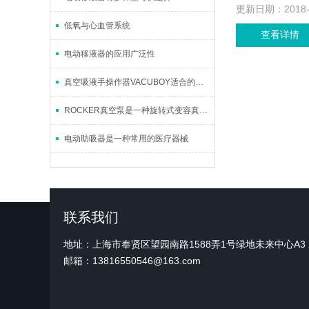
更新日期：
2018
低氧与心血管系统
查看详情
电动移液器的应用广泛性
真空吸液手操作器VACUBOY适合的用户群
ROCKER真空泵是一种旋转式变容真空泵
电动助吸器是一种常用的医疗器械
联系我们
地址：上海市奉贤区望园南路1588弄1号绿地未来中心A3 2
邮箱：13816550546@163.com