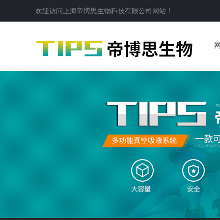
欢迎访问
上海帝博思生物科技有限公司
网站！