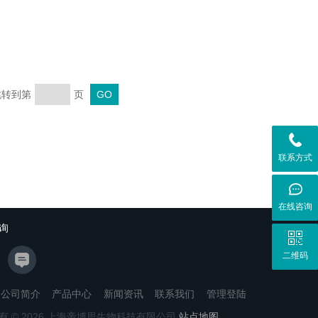
 跳转到第
页
联系方式
在线咨询
询
二维码
公司简介
产品中心
新闻资讯
联系我们
管理登陆
有 © 2026 上海帝博思生物科技有限公司
站点地图