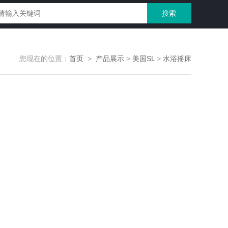
您现在的位置：
首页
>
产品展示
>
美国SL
>
水浴摇床