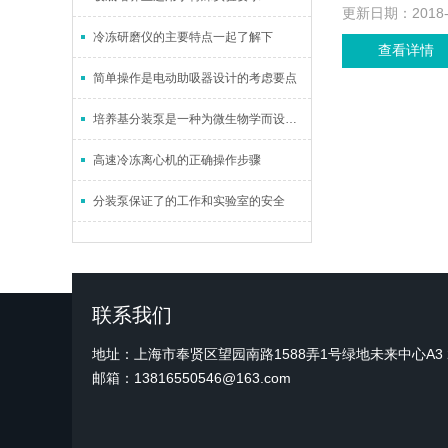
更新日期：
2018
冷冻研磨仪的主要特点一起了解下
查看详情
简单操作是电动助吸器设计的考虑要点
培养基分装泵是一种为微生物学而设计的多功能高精密液体分装系统
高速冷冻离心机的正确操作步骤
分装泵保证了的工作和实验室的安全
联系我们
地址：上海市奉贤区望园南路1588弄1号绿地未来中心A3 2
邮箱：13816550546@163.com