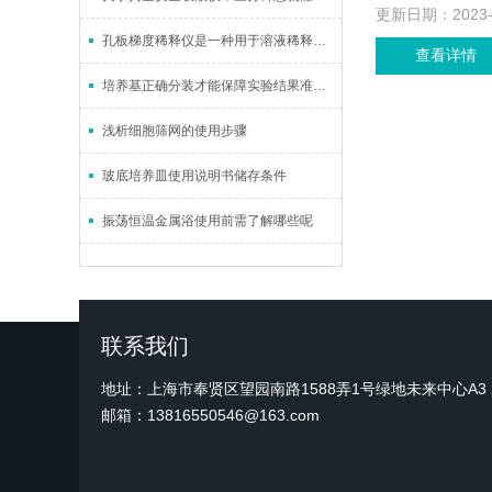
更新日期：
2023
孔板梯度稀释仪是一种用于溶液稀释和混合的实验室仪器
查看详情
培养基正确分装才能保障实验结果准确性
浅析细胞筛网的使用步骤
玻底培养皿使用说明书储存条件
振荡恒温金属浴使用前需了解哪些呢
联系我们
地址：上海市奉贤区望园南路1588弄1号绿地未来中心A3 2
邮箱：13816550546@163.com