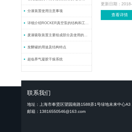
更新日期：
2018
分液装置使用注意事项
查看详情
详细介绍ROCKER真空泵的结构和工作原理
废液吸取装置主要组成部分及使用的相关介绍
发酵罐的用途及结构特点
超临界气凝胶干燥系统
联系我们
地址：上海市奉贤区望园南路1588弄1号绿地未来中心A3 2
邮箱：13816550546@163.com