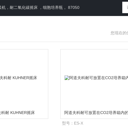
，耐二氧化碳摇床 ，细胞培养瓶， 87050
您现在的
科耐 KUHNER摇床
阿道夫科耐可放置在CO2培养箱内
型号：
ES-X