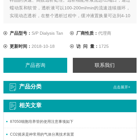
蠕动泵和软管，透析液可以100-200ml/min的流速连续循环，
实现动态透析，在整个透析过程中，缓冲液置换量可达到4-10
个样品体积，与静态透析相比，其浓度梯度可始终维持在较高
水平。
产品型号：
S/P Dialysis Tan
厂商性质：
代理商
更新时间：
2018-10-18
访 问 量：
1725
产品咨询
联系我们
产品分类
点击展开+
相关文章
87050细胞培养管的使用注意事项如下
CO2摇床是种常用的气体分离技术装置