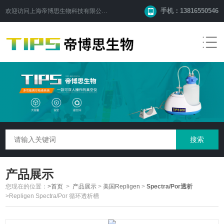
手机：13816550546
欢迎访问
上海帝博思生物科技有限公司
网站！
产品展示
您现在的位置：
>首页
>
产品展示
>
美国Repligen
>
Spectra/Por透析
>Repligen Spectra/Por 循环透析槽