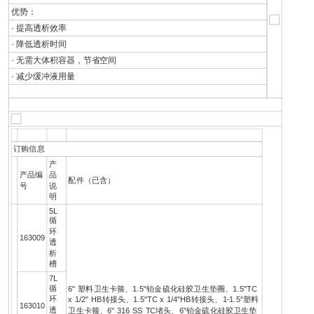
优势：
· 提高透析效率
· 降低透析时间
· 无需大体积容器，节省空间
· 减少缓冲液用量
订购信息
产
产品编
品
配件（已含）
号
说
明
5L
循
环
163009
透
析
槽
7L
循
6" 塑料卫生卡箍、1.5"铂金硫化硅胶卫生垫圈、1.5"TC
环
x 1/2" HB转接头、1.5"TC x 1/4"HB转接头、1-1.5"塑料
163010
透
卫生卡箍、6" 316 SS TC堵头、6"铂金硫化硅胶卫生垫