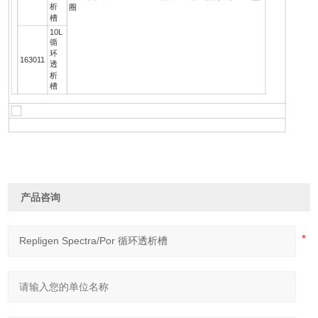
析
圈
槽
10L
循
环
163011
透
析
槽
产品咨询