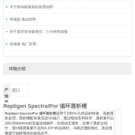
关于电动移液器的应用说明
传感器-食品饮料
关于真空安全吸液仪，三分钟您就懂
传感器-电厂应用
详细介绍
产
进口
地
类
Repligen Spectra/Por 循环透析槽
别
适用于100ml-2L样品的快速、高效透
Repligen Spectra/Por 循环透析槽
析处理。透析槽配有液流进/出端口，通过蠕动泵和软管，透析液可以
100-200ml/min的流速连续循环，实现动态透析，在整个透析过程
中，缓冲液置换量可达到4-10个样品体积，与静态透析相比，其浓度
梯度可始终维持在较高水平。